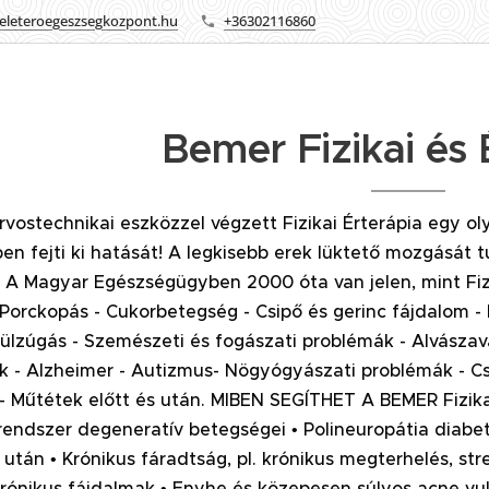
eleteroegeszsegkozpont.hu
+36302116860
Bemer Fizikai és 
vostechnikai eszközzel végzett Fizikai Érterápia egy ol
en fejti ki hatását! A legkisebb erek lüktető mozgását tu
A Magyar Egészségügyben 2000 óta van jelen, mint Fiz
Porckopás - Cukorbetegség - Csipő és gerinc fájdalom -
 Fülzúgás - Szemészeti és fogászati problémák - Alvász
 - Alzheimer - Autizmus- Nögyógyászati problémák - Cso
- Műtétek előtt és után. MIBEN SEGÍTHET A BEMER Fizika
endszer degeneratív betegségei • Polineuropátia diabet
 után • Krónikus fáradtság, pl. krónikus megterhelés, str
krónikus fájdalmak • Enyhe és közepesen súlyos acne vulg