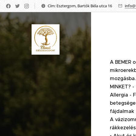
Cím: Esztergom, Bartók Béla utca 16
info@
A BEMER or
mikroerekb
mozgásba. 
MINKET? - 
Allergia -
betegségek
fájdalmak 
A vázizomr
rákkezelés
• Akut és 