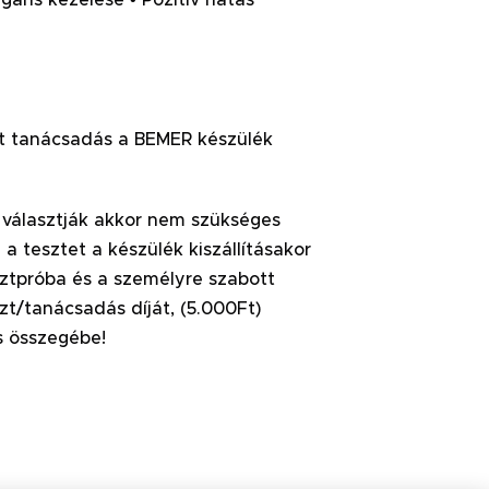
zből áll:
ció! (ingyenes)
anácsadás a BEMER készülék
 választják akkor nem szükséges
 tesztet a készülék kiszállításakor
ztpróba és a személyre szabott
t/tanácsadás díját, (5.000Ft)
s összegébe!