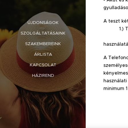
gyulladáso
A 
ÚJDONSÁGOK
1.) 
SZOLGÁLTATÁSAINK
2.) Szem
SZAKEMBEREINK
használatá
ÁRLISTA
A Telefono
KAPCSOLAT
személyese
kényelmese
HÁZIREND
használati
minimum 1 