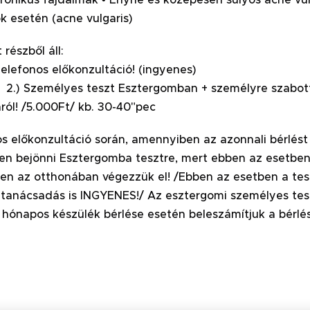
k esetén (acne vulgaris)
teszt két rés
Telefonos előkonzultá
élyes teszt Esztergomban + személyre szabott t
ról! /5.000Ft/ kb. 30-40"pec
s előkonzultáció során, amennyiben az azonnali bérlést
n bejönni Esztergomba tesztre, mert ebben az esetben a
n az otthonában végezzük el! /Ebben az esetben a tes
 tanácsadás is INGYENES!/
Az esztergomi személyes tesz
hónapos készülék bérlése esetén beleszámítjuk a bérlé