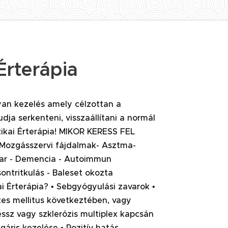
Érterápia
yan kezelés amely célzottan a
dja serkenteni, visszaállítani a normál
ikai Érterápia! MIKOR KERESS FEL
 Mozgásszervi fájdalmak- Asztma-
avar - Demencia - Autoimmun
ntritkulás - Baleset okozta
i Érterápia? • Sebgyógyulási zavarok •
es mellitus következtében, vagy
essz vagy szklerózis multiplex kapcsán
áris kezelése • Pozitív hatás