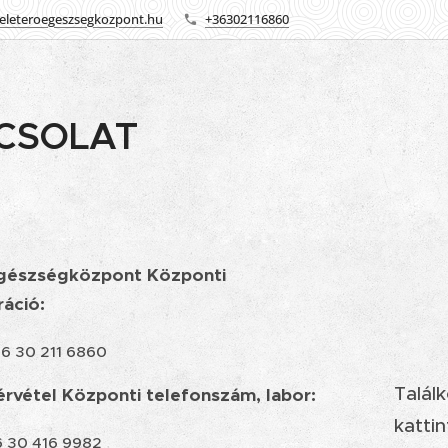
eleteroegeszsegkozpont.hu
+36302116860
CSOLAT
Egészségközpont Központi
ráció:
6 30 211 6860
Talál
rvétel Központi telefonszám, labor:
kattin
 30 416 9982