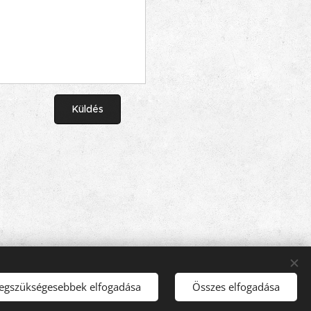
Küldés
legszükségesebbek elfogadása
Összes elfogadása