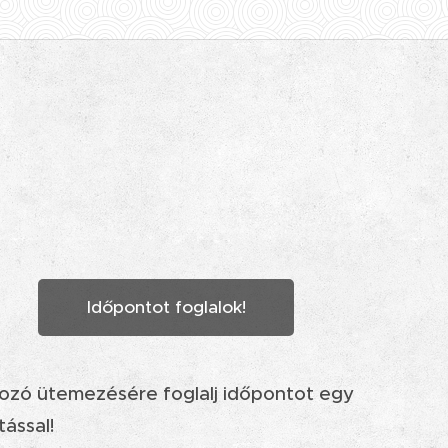
Időpontot foglalok!
kozó ütemezésére foglalj időpontot egy
tással!