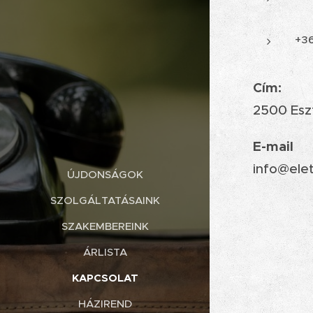
+36
Cím:
2500 Eszt
E-mail
info@ele
ÚJDONSÁGOK
SZOLGÁLTATÁSAINK
SZAKEMBEREINK
ÁRLISTA
KAPCSOLAT
HÁZIREND