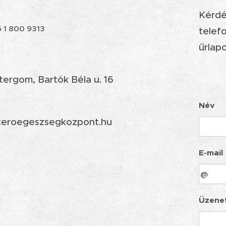
Kérdé
 1 800 9313
telefo
űrlapo
ergom, Bartók Béla u. 16
Név
teroegeszsegkozpont.hu
E-mail
Üzene