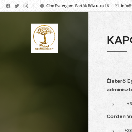
Cím: Esztergom, Bartók Béla utca 16
info@
KAP
Életerő 
adminiszt
+3
Corden Vé
+36