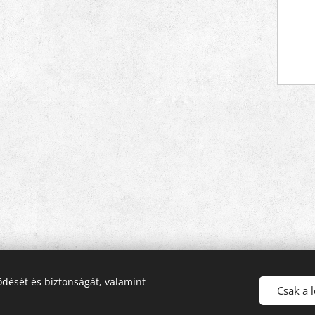
dését és biztonságát, valamint
Csak a 