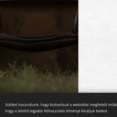
Sütiket használunk, hogy biztosítsuk a weboldal megfelelő műkö
Az oldalt a
Webnode
működteti
hogy a lehető legjobb felhasználói élményt kínáljuk Neked.
Sütik