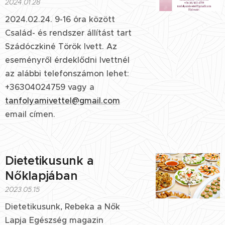
2024.01.28
2024.02.24. 9-16 óra között
Család- és rendszer állítást tart
Szádóczkiné Török Ivett. Az
eseményről érdeklődni Ivettnél
az alábbi telefonszámon lehet:
+36304024759 vagy a
tanfolyamivettel@gmail.com
email címen.
Dietetikusunk a
Nőklapjában
2023.05.15
Dietetikusunk, Rebeka a Nők
Lapja Egészség magazin