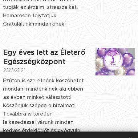
tudják az érzelmi stresszeiket.
Hamarosan folytatjuk.
Gratulálunk mindenkinek!
Egy éves lett az Életerő
Egészségközpont
2023.02.01
Ezúton is szeretnénk köszönetet
mondani mindenkinek aki ebben
az évben minket választott!
Köszönjük szépen a bizalmat!
Továbbra is töretlen
lelkesedéssel várunk minden
kedves érdeklődőt és gyógyulni