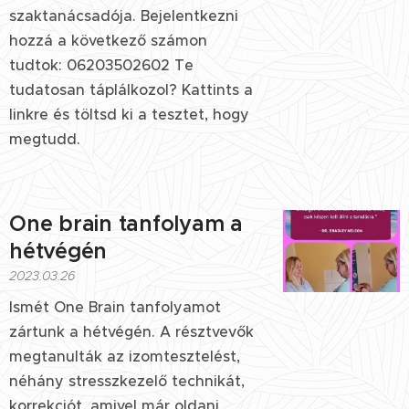
szaktanácsadója. Bejelentkezni
hozzá a következő számon
tudtok: 06203502602 Te
tudatosan táplálkozol? Kattints a
linkre és töltsd ki a tesztet, hogy
megtudd.
One brain tanfolyam a
hétvégén
2023.03.26
I
smét One Brain tanfolyamot
zártunk a hétvégén. A résztvevők
megtanulták az izomtesztelést,
néhány stresszkezelő technikát,
korrekciót, amivel már oldani