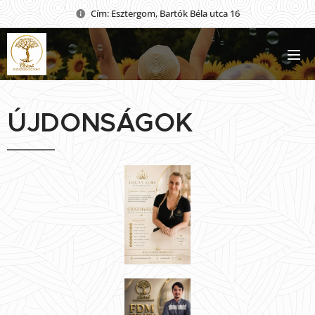
Cím: Esztergom, Bartók Béla utca 16
ÚJDONSÁGOK