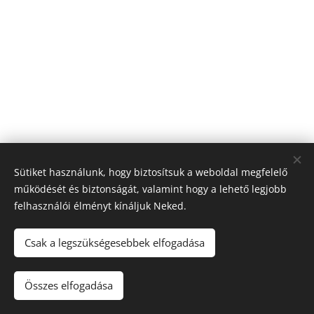
Sütiket használunk, hogy biztosítsuk a weboldal megfelelő
működését és biztonságát, valamint hogy a lehető legjobb
felhasználói élményt kínáljuk Neked.
Csak a legszükségesebbek elfogadása
Összes elfogadása
Az oldalt a
Webnode
működteti
Sütik