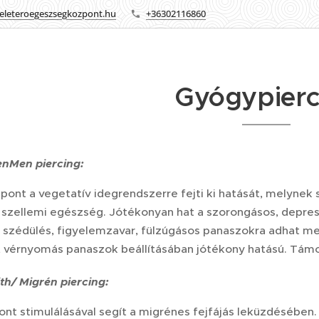
eleteroegeszsegkozpont.hu
+36302116860
Gyógypierc
enMen
piercing:
ont a vegetatív idegrendszerre fejti ki hatását, melynek 
a szellemi egészség. Jótékonyan hat a szorongásos, depres
, szédülés, figyelemzavar, fülzúgásos panaszokra adhat me
 vérnyomás panaszok beállításában jótékony hatású. Támo
th/
Migrén
piercing:
ont stimulálásával segít a migrénes fejfájás leküzdésében.