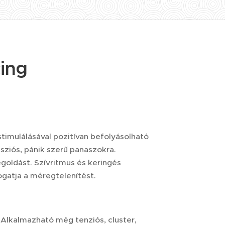
ing
stimulálásával pozitívan befolyásolható
sziós, pánik szerű panaszokra.
goldást. Szívritmus és keringés
gatja a méregtelenítést.
 Alkalmazható még tenziós, cluster,