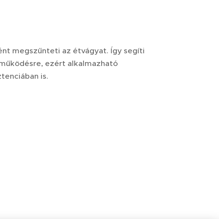
nt megszűnteti az étvágyat. Így segíti
s működésre, ezért alkalmazható
tenciában is.