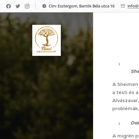
Cím: Esztergom, Bartók Béla utca 16
info@
Sh
A Sheimen p
a testi és 
Alvászavar
problémák,
Dai
A migrén p