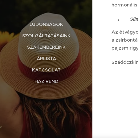
hormonális,
Sli
ÚJDONSÁGOK
Az étvágyc
SZOLGÁLTATÁSAINK
a zsírbont
SZAKEMBEREINK
pajzsmirigy
ÁRLISTA
Szádóczkin
KAPCSOLAT
HÁZIREND