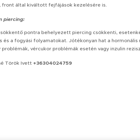
 front által kiváltott fejfájások kezelésére is.
m
piercing:
sökkentő pontra behelyezett piercing csökkenti, esetenké
ás és a fogyási folyamatokat. Jótékonyan hat a hormonáli
 problémák, vércukor problémák esetén vagy inzulin rezisz
é Török Ivett
+36304024759