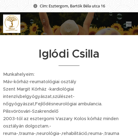
Cím: Esztergom, Bartók Béla utca 16
Iglódi Csilla
Munkahelyeim:
Máv-kórház-reumatológiai osztály
Szent Margit Kórház -kardiológiai
intenzív,belgyógyászat,szülészet-
nőgyógyászat,Fejlődésneurológiai ambulancia.
Pilisvörösvári-Szakrendelő
2003-tól az esztergomi Vaszary Kolos kórház minden
osztályán dolgoztam.-
reuma-,trauma-,neurológia-,rehabilitáció,reuma-,trauma