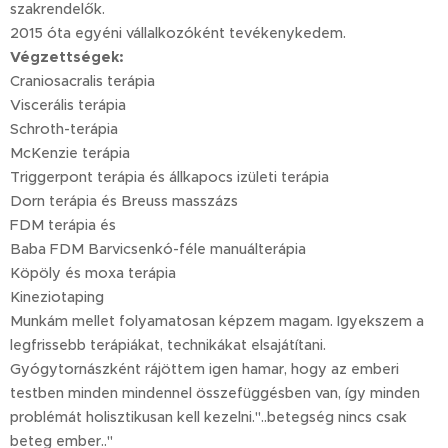
szakrendelők.
2015 óta egyéni vállalkozóként tevékenykedem.
Végzettségek:
Craniosacralis terápia
Viscerális terápia
Schroth-terápia
McKenzie terápia
Triggerpont terápia és állkapocs izületi terápia
Dorn terápia és Breuss masszázs
FDM terápia és
Baba FDM Barvicsenkó-féle manuálterápia
Köpöly és moxa terápia
Kineziotaping
Munkám mellet folyamatosan képzem magam. Igyekszem a
legfrissebb terápiákat, technikákat elsajátítani.
Gyógytornászként rájöttem igen hamar, hogy az emberi
testben minden mindennel összefüggésben van, így minden
problémát holisztikusan kell kezelni."..betegség nincs csak
beteg ember.."