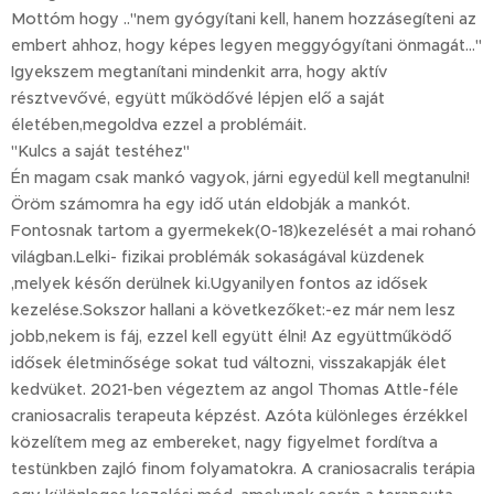
Mottóm hogy .."nem gyógyítani kell, hanem hozzásegíteni az
embert ahhoz, hogy képes legyen meggyógyítani önmagát..."
Igyekszem megtanítani mindenkit arra, hogy aktív
résztvevővé, együtt működővé lépjen elő a saját
életében,megoldva ezzel a problémáit.
"Kulcs a saját testéhez"
Én magam csak mankó vagyok, járni egyedül kell megtanulni!
Öröm számomra ha egy idő után eldobják a mankót.
Fontosnak tartom a gyermekek(0-18)kezelését a mai rohanó
világban.Lelki- fizikai problémák sokaságával küzdenek
,melyek későn derülnek ki.Ugyanilyen fontos az idősek
kezelése.Sokszor hallani a következőket:-ez már nem lesz
jobb,nekem is fáj, ezzel kell együtt élni! Az együttműködő
idősek életminősége sokat tud változni, visszakapják élet
kedvüket. 2021-ben végeztem az angol Thomas Attle-féle
craniosacralis terapeuta képzést. Azóta különleges érzékkel
közelítem meg az embereket, nagy figyelmet fordítva a
testünkben zajló finom folyamatokra. A craniosacralis terápia