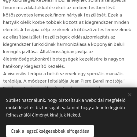
egy különleges kezelési mód, amelynek során a terapeuta
finom mozdulatokkal érzékeli az emberi testben lévő
kötőszövetes lemezek,finom hártyák feszülését. Ezek a
hártyák ölelik körbe többek között az idegrendszer minden
elemét. A terápia célja ezeknek a kötőszövetes lemezeknek
az ellazítása,izületi feszültségek oldása,izomlazítás,az
idegrendszer funkcióinak harmonizálása,a koponyán belüli
keringés javítása. Általánosságban javítja az
életminőséget,konkrét betegségek kezelésére is nagyon
hatékony kiegészítő kezelés.
A viscerális terápia a belső szervek egy speciális manuális
terápiája. A módszer feltalálója Jean Piere Barall mottója:"
Felébreszteni valami kicsit a testben, ami majd nagy
változásokat hoz létre teljes testi szinten" Cél a szervezet
Sütiket használunk, hogy biztosítsuk a weboldal megfelelő
teljes egyensúlyának visszaállítása a belső szervek és a többi
működését és biztonságát, valamint hogy a lehető legjobb
szerv között.
felhasználói élményt kínáljuk Neked.
"Az idegrendszer számára a legfontosabb dolog a
biztonság.Amikor biztonságban vagyunk csodálatos dolgok
Csak a legszükségesebbek elfogadása
történnek velünk!!