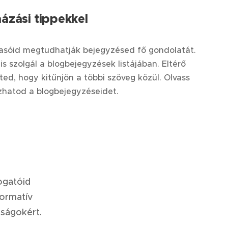
ázási tippekkel
asóid megtudhatják bejegyzésed fő gondolatát.
is szolgál a blogbejegyzések listájában. Eltérő
ed, hogy kitűnjön a többi szöveg közül. Olvass
hatod a blogbejegyzéseidet.
ogatóid
formatív
nságokért.