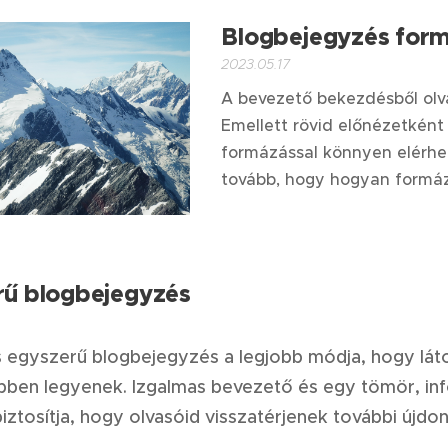
Blogbejegyzés form
2023.05.17
A bevezető bekezdésből olv
Emellett rövid előnézetként 
formázással könnyen elérhet
tovább, hogy hogyan formáz
rű blogbejegyzés
s egyszerű blogbejegyzés a legjobb módja, hogy lát
pben legyenek. Izgalmas bevezető és egy tömör, in
iztosítja, hogy olvasóid visszatérjenek további újdo