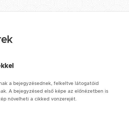
rek
kkel
nak a bejegyzésednek, felkeltve látogatóid
nak. A bejegyzésed első képe az előnézetben is
ép növelheti a cikked vonzerejét.