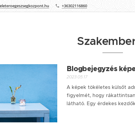
eleteroegeszsegkozpont.hu
+36302116860
Szakembe
Blogbejegyzés képe
2023.05.17
A képek tökéletes külsőt ad
figyelmét, hogy rákattintsa
látható. Egy érdekes kezdők