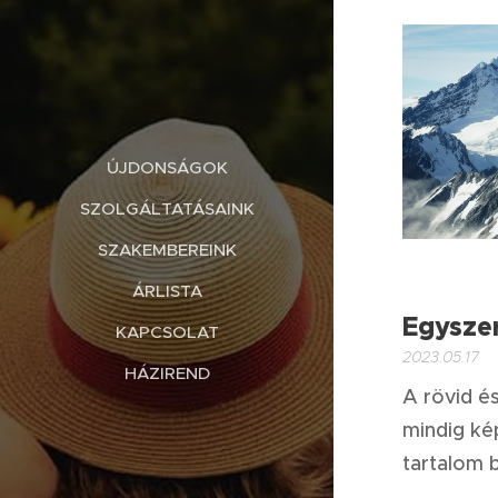
ÚJDONSÁGOK
SZOLGÁLTATÁSAINK
SZAKEMBEREINK
ÁRLISTA
Egysze
KAPCSOLAT
2023.05.17
HÁZIREND
A rövid é
mindig ké
tartalom b