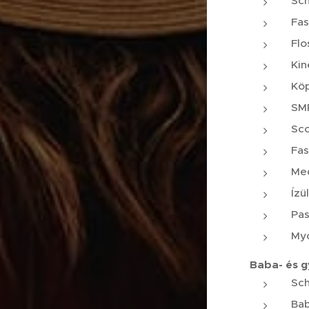
Sch
Fas
Flo
Kin
Kö
SM
Sco
Fas
Med
Ízü
Pas
Myo
Baba- és 
Sch
Ba