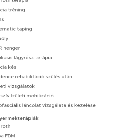
roth terápia
cia tréning
ss
ematic taping
pöly
R henger
liosis lágyrész terápia
cia kés
ence rehabilitáció szülés után
leti vizsgálatok
szív ízületi mobilizáció
fasciális láncolat vizsgálata és kezelése
gyermekterápiák
roth
ba FDM