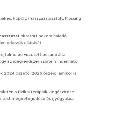
iakés, köpöly, masszázspisztoly, Flossing
masszázst
oktatott nekem haladó
zám érkezők ellátását
rejtelmeibe vezetett be, ami által
gy az idegrendszer szinte mindenható.
ok 2024 őszétől 2026 őszéig, amikor is
rületén a fizikai terápiák kiegészítése
zikai test megbetegedése és gyógyulása