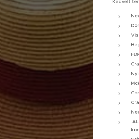
Kedvelt ter
Ne
Dor
Vis
He
FDM
Cr
Nyi
Mc
Cor
Cra
Neu
ALS
kom