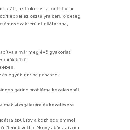
putált, a stroke-os, a műtét után
 kórképpel az osztályra kerülő beteg
 számos szakterület ellátásába,
apítva a már meglévő gyakorlati
erápiák közül
ésében,
v és egyéb gerinc panaszok
minden gerinc probléma kezelésénél.
dalmak vizsgálatára és kezelésére
udásra épül, így a közhiedelemmel
tó. Rendkívül hatékony akár az izom