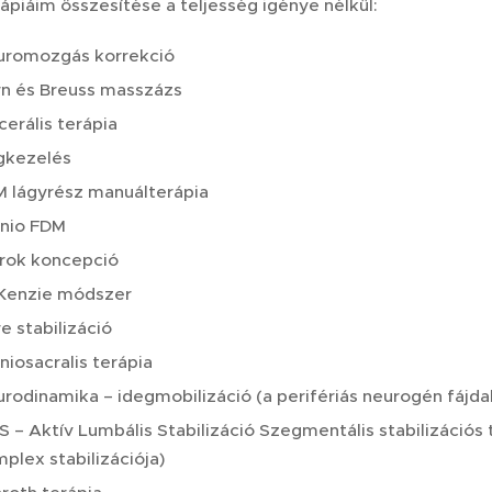
ápiáim összesítése a teljesség igénye nélkül:
uromozgás korrekció
n és Breuss masszázs
cerális terápia
gkezelés
 lágyrész manuálterápia
anio FDM
rok koncepció
Kenzie módszer
e stabilizáció
niosacralis terápia
rodinamika – idegmobilizáció (a perifériás neurogén fájda
 – Aktív Lumbális Stabilizáció Szegmentális stabilizációs 
plex stabilizációja)