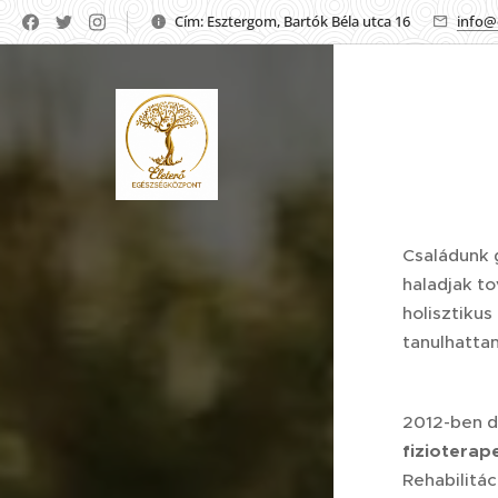
Cím: Esztergom, Bartók Béla utca 16
info@
Családunk 
haladjak t
holisztiku
tanulhatta
2012-ben 
fizioterap
Rehabilitá