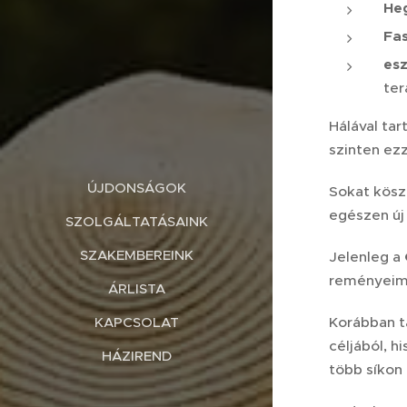
Heg
Fas
esz
ter
Hálával ta
szinten ez
ÚJDONSÁGOK
Sokat kösz
egészen új
SZOLGÁLTATÁSAINK
SZAKEMBEREINK
Jelenleg a
reményeim 
ÁRLISTA
KAPCSOLAT
Korábban t
céljából, h
HÁZIREND
több síkon z