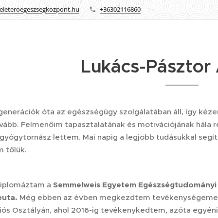
eleteroegeszsegkozpont.hu
+36302116860
Lukács-Pásztor
generációk óta az egészségügy szolgálatában áll, így kéze
ovább. Felmenőim tapasztalatának és motivációjának hála 
s gyógytornász lettem. Mai napig a legjobb tudásukkal segí
m tőlük.
diplomáztam a
Semmelweis Egyetem Egészségtudományi
euta.
Még ebben az évben megkezdtem tevékenységemet 
ciós Osztályán, ahol 2016-ig tevékenykedtem, azóta egyén