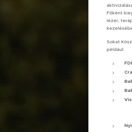
aktivizálá
Főként kie
lézer, ter
kezelésébe
Sokat Kösz
például:
FDM
Cr
Ba
Bab
Vis
Ny