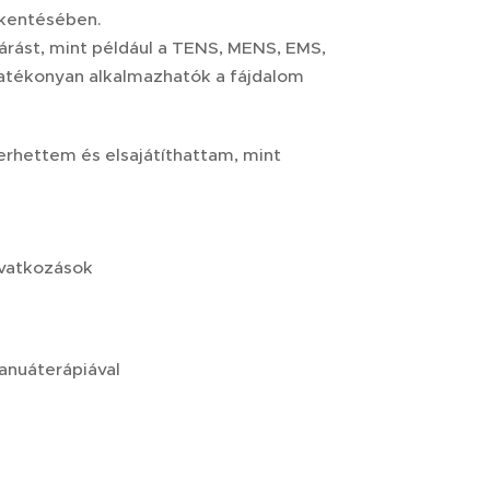
kkentésében.
árást, mint például a TENS, MENS, EMS,
hatékonyan alkalmazhatók a fájdalom
rhettem és elsajátíthattam, mint
eavatkozások
anuáterápiával