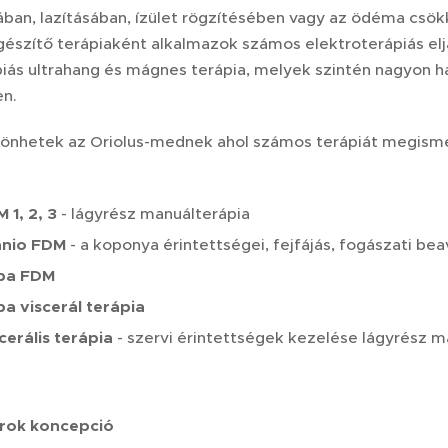
sában, lazításában, ízület rögzítésében vagy az ödéma csö
gészítő terápiaként alkalmazok számos elektroterápiás elj
ápiás ultrahang és mágnes terápia, melyek szintén nagyon 
n.
önhetek az Oriolus-mednek ahol számos terápiát megisme
 1, 2, 3
- lágyrész manuálterápia
anio FDM
- a koponya érintettségei, fejfájás, fogászati b
ba FDM
a viscerál terápia
cerális terápia
- szervi érintettségek kezelése lágyrész m
irok koncepció