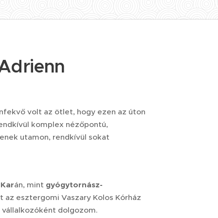
 Adrienn
nfekvő volt az ötlet, hogy ezen az úton
rendkívül komplex nézőpontú,
tenek utamon, rendkívül sokat
 Kar
án, mint
gyógytornász-
az esztergomi Vaszary Kolos Kórház
i vállalkozóként dolgozom.