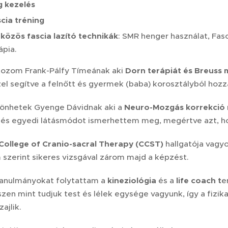
 kezelés
cia tréning
közös fascia lazító technikák
: SMR henger használat, Fasc
ápia.
rtozom Frank-Pálfy Tímeának aki
Dorn terápiát és Breuss 
zel segítve a felnőtt és gyermek (baba) korosztályból hoz
önhetek Gyenge Dávidnak aki a
Neuro-Mozgás korrekció
 és egyedi látásmódot ismerhettem meg, megértve azt, ho
College of Cranio-sacral Therapy (CCST)
hallgatója vagy
szerint sikeres vizsgával zárom majd a képzést.
anulmányokat folytattam a
kineziológia
és a
life coach t
e
iszen mint tudjuk test és lélek egysége vagyunk, így a fi
ajlik.