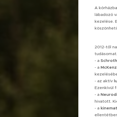
A kórházba
lábadozó v
kezelése. E
köszönhető
2012-től n
tudásomat. 
- a
Schrot
- a
McKenz
kezelésébe
- az aktív
l
Ezenkívül 
- a
Neurodi
hivatott. 
- a
kinemat
ellentétbe