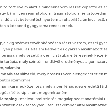
n töltött éveim alatt a mindennapom részét képezte az am
agy bármilyen reumatológiai, traumatológiai és ortopédiai
z idő alatt betekintést nyertem a rehabilitáción kívül eső,
en a központi gyógytorna rendszernek.
apjainkig számos továbbképzésen részt vettem, ezzel gyar
Ilyen például az általam kedvelt és gyakran alkalmazott t
h
terápia, mely vezető a gerinc statikai eltéréseinek kezel
ie
terápia, mely szintén rendkívül eredményes a gerincsér
n, valamint
umbális stabilizáció
, mely hosszú távon elengedhetetlen 
fontos számomra
namikai
megközelítés, mely a perifériás ideg eredetű fáj
Kiegészítő terápiaként megemlíteném
ic taping
kezelést, ami szintén megalapozott anatómiai t
n szintén csak tanfolyam után, szakember által alkalmazha