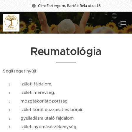
Cím: Esztergom, Bartók Béla utca 16
Reumatológia
Segítséget nyújt:
izületi fájdalom,
izületi merevség,
mozgáskorlátozottság,
izület körüli duzzanat és bőrpír,
gyulladásra utaló fájdalom,
izületi nyomásérzékenység,