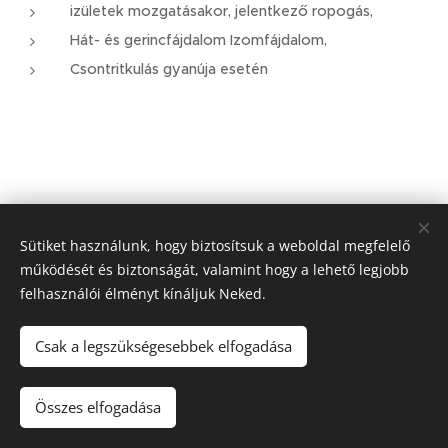
izületek mozgatásakor, jelentkező ropogás,
Hát- és gerincfájdalom Izomfájdalom,
Csontritkulás gyanúja esetén
Sütiket használunk, hogy biztosítsuk a weboldal megfelelő
működését és biztonságát, valamint hogy a lehető legjobb
felhasználói élményt kínáljuk Neked.
Csak a legszükségesebbek elfogadása
Összes elfogadása
Az oldalt a
Webnode
működteti
Sütik