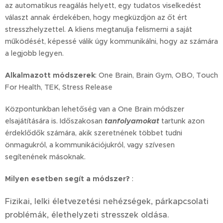
az automatikus reagálás helyett, egy tudatos viselkedést
választ annak érdekében, hogy megküzdjön az őt ért
stresszhelyzettel. A kliens megtanulja felismerni a saját
működését, képessé válik úgy kommunikálni, hogy az számára
a legjobb legyen.
Alkalmazott módszerek
: One Brain, Brain Gym, OBO, Touch
For Health, TEK, Stress Release
Központunkban lehetőség van a One Brain módszer
elsajátítására is. Időszakosan
tanfolyamokat
tartunk azon
érdeklődők számára, akik szeretnének többet tudni
önmagukról, a kommunikációjukról, vagy szívesen
segítenének másoknak.
Milyen esetben segít a módszer?
:
Fizikai, lelki életvezetési nehézségek, párkapcsolati
problémák, élethelyzeti stresszek oldása.