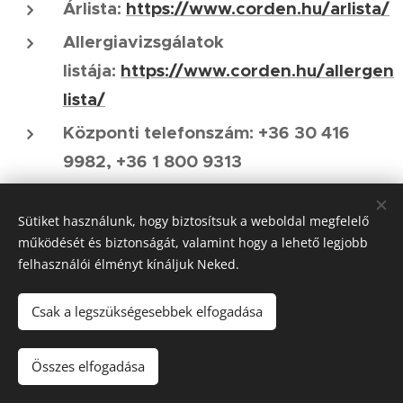
Árlista:
https://www.corden.hu/arlista/
Allergiavizsgálatok
listája:
https://www.corden.hu/allergen
lista/
Központi telefonszám: +36 30 416
9982, +36 1 800 9313
Bejelentkezés,
Sütiket használunk, hogy biztosítsuk a weboldal megfelelő
időpontfoglalás:
https://paciens.unilab.
működését és biztonságát, valamint hogy a lehető legjobb
unicomp.hu/idopontfoglalas/helyszin
felhasználói élményt kínáljuk Neked.
Csak a legszükségesebbek elfogadása
Összes elfogadása
Az oldalt a
Webnode
működteti
Sütik